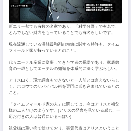
新エリー都でも有数の名家であり、「科学分野」で有名で、
とんでもない財力をもっていることでも有名らしいです。
現在流通している浸蝕緩和剤の精錬に関する特許も、タイム
フィールド家が持っているとのこと。
代々エーテル産業に従事してきた学者の系譜であり、家庭教
育の一環としてエーテルの知識を体系的に深く学ぶらしい。
アリス曰く、現地調査もできないと一人前とは言えないらし
く、ホロウでのサバイバル術を専門に叩き込まれているとの
こと。
「タイムフィールド家の人」に関しては、今はアリスと祖父
様の二人だけのようです。(アリスの発言を見ている感じ、一
応お付きの人は普通にいるっぽい)
祖父様は重い病で伏せており、実質代表はアリスということ