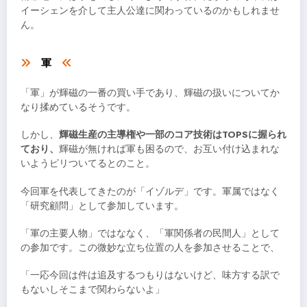
イーシェンを介して主人公達に関わっているのかもしれませ
ん。
軍
「軍」が輝磁の一番の買い手であり、輝磁の扱いについてか
なり揉めているそうです。
しかし、
輝磁生産の主導権や一部のコア技術はTOPSに握られ
ており、
輝磁が無ければ軍も困るので、お互い付け込まれな
いようピリついてるとのこと。
今回軍を代表してきたのが「イゾルデ」です。軍属ではなく
「研究顧問」として参加しています。
「軍の主要人物」ではななく、「軍関係者の民間人」として
の参加です。この微妙な立ち位置の人を参加させることで、
「一応今回は件は追及するつもりはないけど、味方する訳で
もないしそこまで関わらないよ」