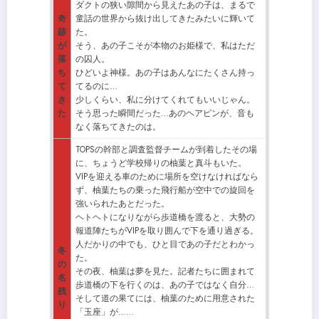
ダクトの狭い隙間から見えたあの子は、まるで
奇
童話の世界から抜け出してきたみたいに輝いて
跡
た。
が
そう、あの子こそが本物のお姫様で、私はただ
落
の囚人。
ち
ひどいよ神様。あの子はあんなにたくさん持っ
て
てるのに…
き
少しくらい、私に分けてくれてもいいじゃん。
た
そう思った瞬間だった…あのヘアピンが、音も
なく落ちてきたのは。
TOPSの幹部と調査監督チームが到着したその場
に、ちょうど学校帰りの柚葉と真斗もいた。
VIPを迎える車のために場所を空けなければなら
ず、柚葉たちの乗った飛行船が空中での旋回を
強いられたあとだった。
ヘトヘトになりながら歩道橋を渡ると、大勢の
報道陣たちがVIPを取り囲んで下を通り過ぎる。
人だかりの中でも、ひと目であの子だとわかっ
冬
た。
の
その夜、柚葉は夢を見た。記者たちに囲まれて
名
歩道橋の下を行くのは、あの子ではなく自分…
残
そして道の果てには、柚葉のために用意された
り
「玉座」が……
、