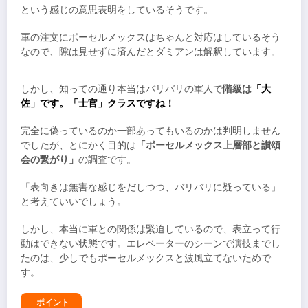
という感じの意思表明をしているそうです。
軍の注文にポーセルメックスはちゃんと対応はしているそう
なので、隙は見せずに済んだとダミアンは解釈しています。
しかし、知っての通り本当はバリバリの軍人で
階級は
「大
佐」です。「士官」クラスですね！
完全に偽っているのか一部あってもいるのかは判明しません
でしたが、とにかく目的は
「ポーセルメックス上層部と讃頌
会の繋がり」
の調査です。
「表向きは無害な感じをだしつつ、バリバリに疑っている」
と考えていいでしょう。
しかし、本当に軍との関係は緊迫しているので、表立って行
動はできない状態です。エレベーターのシーンで演技までし
たのは、少しでもポーセルメックスと波風立てないためで
す。
ポイント