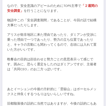
なので、安全意識のアピールのためにTOPS主導で
「２週間の
安全調査」
を行うことになります。
物語中この「安全調査期間」であることが、今回の話で結構
大事だったりします。
アリスが衛非地区に来た理由であったり、ダミアンが交渉に
乗った理由で一つであったり、勢力の立ち位置であったり
と、キャラの言動にも関わってくるので、念頭には入れて置
いた方がいいです。
晩餐会の目的は顔合わせと勢力ごとの意思表示って感じで
す。因みに、恐らく選定をしたのはダミアンですが、主催者
は「共同CEO」のお二方っぽいです。
あとイーシェンの今後の方針的に「雲嶽山」はポーセルメッ
クスと仲良くするつもりはないらしいですね。
旧都陥落後の話的に当然ではありますが、今後の話的にもあ