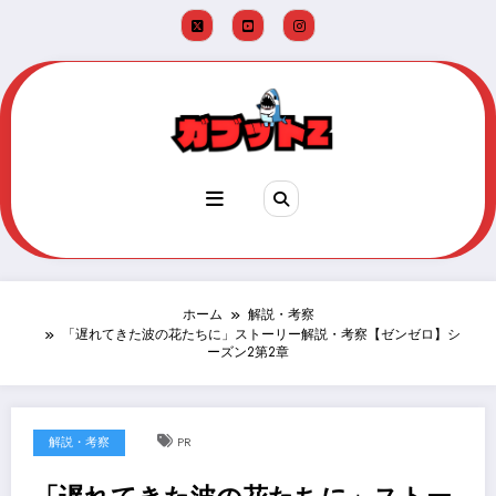
コ
ン
テ
ン
ツ
へ
ス
キ
ッ
プ
ホーム
解説・考察
「遅れてきた波の花たちに」ストーリー解説・考察【ゼンゼロ】シ
ーズン2第2章
解説・考察
PR