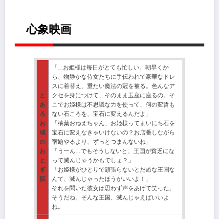
心象映画
「…お姫様は毎日がとても忙しい。朝早くか
ら、物静かな侍女たちに手伝われて豪華なドレ
スに着替え、重たい魔法の冠を被る。色んなア
と
クセを身につけて、そのまま玉座に座るの。そ
あ
こでお姫様は不思議な力を使って、何の変哲も
る
ない石ころを、宝石に変えるんだよ」
お
「柚葉おねえちゃん、お姫様ってまいにち石を
城
宝石に変えなきゃいけないの？お店番しながら
の
宿題やるより、ずっとつまんないね」
お
「うーん…でもそうしないと、王国が貧乏にな
と
って滅んじゃうかもでしょ？」
ぎ
「お姫様がひとりで頑張らないとだめな王国な
話
んて、滅んじゃったほうがいいよ！」
それを聞いた彼女は思わず声をあげて笑った。
そうだね。そんな王国、滅んじゃえばいいよ
ね。