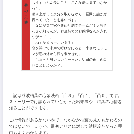
もうずいぶん長いこと、こんな夢は見ていなか
夢
った。
の
起き上がって水分を取りながら、昼間に誰かが
足
言っていたことを思い出す。
跡
「なにが専門家を集めた調査チームだ！人数合
わせか知らんが、お金持ちのお嬢様なんか入れ
やがって！」…
「ねぇかまちー、いる？」
窓を開けて小声で呼びかけると、小さなモフモ
フが窓の外から顔を覗かせた。
「ちょっと思いついちゃった。明日の夜、面白
いことしよっか？」
上記は浮波柚葉の心象映画「凸３」「凸４」「凸５」です。
ストーリーでは語られていなかった出来事や、柚葉の心情を
知ることができます。
この情報があるかないかで、なかなか柚葉の見方もかわるの
ではないでしょうか。最初アリスに対して結構冷たかった理
由もよくわかります。