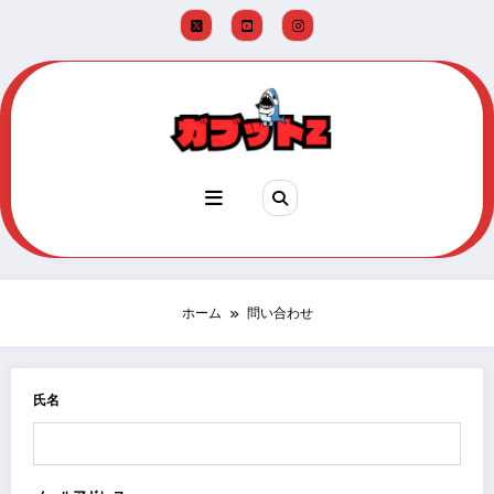
コ
ン
テ
ン
ツ
へ
ス
キ
ッ
プ
ホーム
問い合わせ
氏名