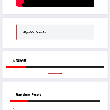
@gabbutzsiida
人気記事
Random Posts